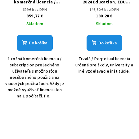
komerčná licencia /
2024 Education, EDU
subscription
školská licencia / trvalá
699 € bez DPH
146,50 € bez DPH
859,77 €
180,20 €
Skladom
Skladom
Do košíka
Do košíka
1 ročná komerčná licencia /
Trvalá / Perpetual licencia
subscription pre jedného
určená pre školy, univerzity a
užívateľa s možnosťou
iné vzdelávacie inštitúcie.
nesúbežného použitia na
viacerých počítačoch. Vždy je
možné využívať licenciu len
na 1 počítači. Po...