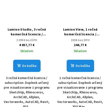
Lumion Studio, 3 ročná
Lumion View, 1 ročná
komerčná licencia /
komerčná licencia /
subscription
subscription
3 299 € bez DPH
199 € bez DPH
4 057,77 €
244,77 €
Skladom
Skladom
Do košíka
Do košíka
3 ročná komerčná licencia /
1 ročná komerčná licencia /
subscription. Doplnok určený
subscription. Doplnok určený
pre vizualizovanie z programu
pre vizualizovanie z programu
SketchUp, Rhinoceros,
SketchUp, Rhinoceros,
ArchiCAD, Allplan,
ArchiCAD, Allplan,
Vectorworks, AutoCAD, Revit,
Vectorworks, AutoCAD, Revit,
3DS...
3DS Max....