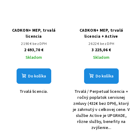
CADKON+ MEP, trvalá
CADKON+ MEP, trvalá
licencia
licencia + Active
2 190 € bez DPH
2 622 € bez DPH
2 693,70 €
3 225,06 €
Skladom
Skladom
Do košíka
Do košíka
Trvalá licencia.
Trvalá / Perpetual licencia +
ročný poplatok servisnej
zmluvy (432€ bez DPH), ktorý
je zahrnutý v celkovej cene. V
službe Active je UPGRADE,
rôzne služby, benefity na
zvýšenie...