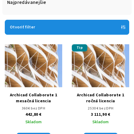
e
Najpredávanejšie
n
i
e
Otvoriť filter
p
V
r
Tip
ý
o
p
d
i
u
s
k
p
t
r
o
Archicad Collaborate 1
Archicad Collaborate 1
o
v
mesačná licencia
ročná licencia
d
360 € bez DPH
2 530 € bez DPH
442,80 €
3 111,90 €
u
Skladom
Skladom
k