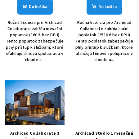
t
Do košíka
Do košíka
o
v
Ročná licencia pre Archicad
Ročná licencia pre Archicad
Collaborate zahŕňa mesační
Collaborate zahŕňa roční
poplatok (360 € bez DPH)
poplatok (2530 € bez DPH)
Tento poplatok zabezpečuje
Tento poplatok zabezpečuje
plný prístup k službám, ktoré
plný prístup k službám, ktoré
uľahčujú tímovú spoluprácu v
uľahčujú tímovú spoluprácu v
cloude a...
cloude a...
Archicad Collaborate 3
Archicad Studio 1 mesačná