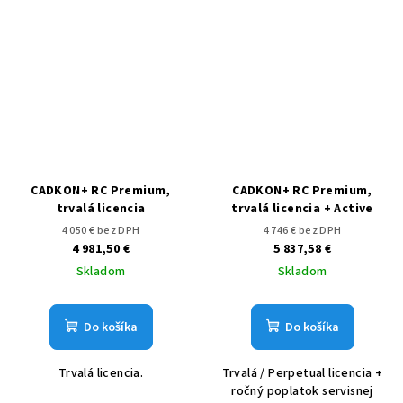
CADKON+ RC Premium,
CADKON+ RC Premium,
trvalá licencia
trvalá licencia + Active
4 050 € bez DPH
4 746 € bez DPH
4 981,50 €
5 837,58 €
Skladom
Skladom
Do košíka
Do košíka
Trvalá licencia.
Trvalá / Perpetual licencia +
ročný poplatok servisnej