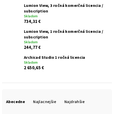
Lumion View, 3 ročná komerčná licencia /
subscription
Skladom
734,31 €
Lumion View, 1 ročná komerčná licencia /
subscription
Skladom
244,77 €
Archicad Studio 1 ročná licencia
Skladom
2 650,65 €
R
a
Abecedne
Najlacnejšie
Najdrahšie
d