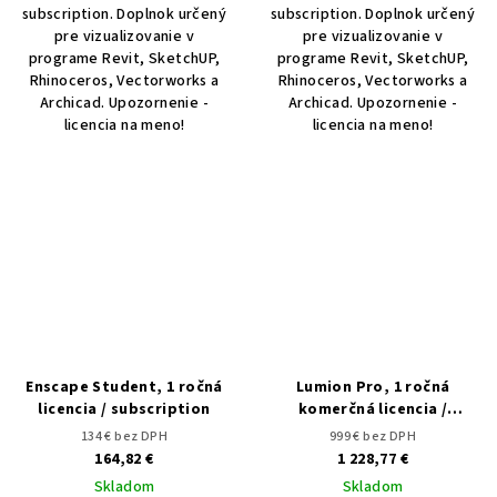
subscription. Doplnok určený
subscription. Doplnok určený
pre vizualizovanie v
pre vizualizovanie v
programe Revit, SketchUP,
programe Revit, SketchUP,
Rhinoceros, Vectorworks a
Rhinoceros, Vectorworks a
Archicad. Upozornenie -
Archicad. Upozornenie -
licencia na meno!
licencia na meno!
Enscape Student, 1 ročná
Lumion Pro, 1 ročná
licencia / subscription
komerčná licencia /
subscription
134 € bez DPH
999 € bez DPH
164,82 €
1 228,77 €
Skladom
Skladom