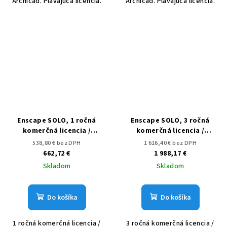
Archicad. Plávajúca licencia.
Archicad. Plávajúca licencia.
Enscape SOLO, 1 ročná
Enscape SOLO, 3 ročná
komerčná licencia /
komerčná licencia /
subscription
subscription
538,80 € bez DPH
1 616,40 € bez DPH
662,72 €
1 988,17 €
Skladom
Skladom
Do košíka
Do košíka
1 ročná komerčná licencia /
3 ročná komerčná licencia /