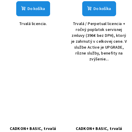
Do košíka
Do košíka
Trvalá licencia.
Trvalá / Perpetual licencia +
ročný poplatok servisnej
zmluvy (396€ bez DPH), ktorý
je zahrnutý v celkovej cene. V
službe Active je UPGRADE,
rôzne služby, benefity na
zvýšenie...
CADKON+ BASIC, trvalá
CADKON+ BASIC, trvalá