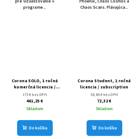
pre vizualizovanie v
Phoenix, Chaos Cosmos a
programe...
Chaos Scans. Plávajúca...
Corona SOLO, 1 ročná
Corona Student, 1 ročná
komerčná licencia /
licencia / subscription
subscription
375 € bez DPH
58,80 € bez DPH
461,25 €
72,32 €
Skladom
Skladom
Do košíka
Do košíka