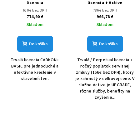
licencia
licencia + Active
630 € bez DPH
786 € bez DPH
774,90 €
966,78 €
Skladom
Skladom
Do košíka
Do košíka
Trvalá licencia CADKON+
Trvalá / Perpetual licencia +
BASIC pre jednoduché a
ročný poplatok servisnej
efektívne kreslenie v
zmluvy (156€ bez DPH), ktorý
stavebníctve.
je zahrnutý v celkovej cene. V
službe Active je UPGRADE,
rôzne služby, benefity na
zvýšenie...