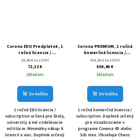
Corona EDU Predplatné, 1
Corona PREMIUM, 1 ročná
ročná licencia /
komerčná licencia /
subscription
subscription
58,80 € bez DPH
454,80 € bez DPH
72,32 €
559,40 €
Skladom
Skladom
Do košíka
Do košíka
1 ročná EDU licencia /
1 ročná komerčná licencia /
subscription určená pre školy,
subscription. Doplnok určený
univerzity a iné vzdelávacie
pre vizualizovanie v
inštitúcie. Minimálny nákup 6
programe Cinema 4D alebo
licencií a viac. Doplnok určený
3ds max. Obsahuje Chaos