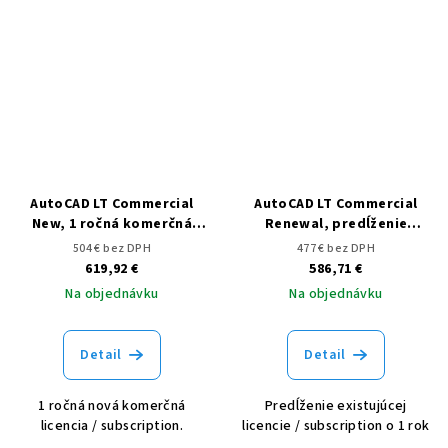
AutoCAD LT Commercial
AutoCAD LT Commercial
New, 1 ročná komerčná
Renewal, predĺženie
licencia / subscription
licencie / subscription o 1
504 € bez DPH
477 € bez DPH
rok
619,92 €
586,71 €
Na objednávku
Na objednávku
Detail
Detail
1 ročná nová komerčná
Predĺženie existujúcej
licencia / subscription.
licencie / subscription o 1 rok