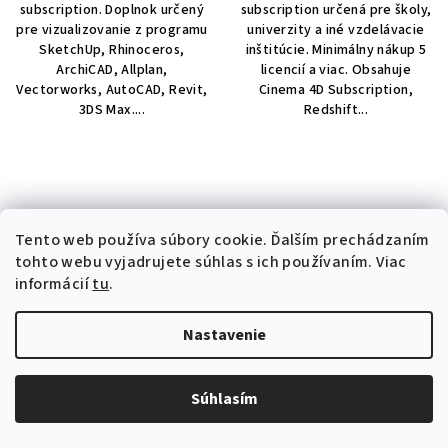
subscription. Doplnok určený
subscription určená pre školy,
pre vizualizovanie z programu
univerzity a iné vzdelávacie
SketchUp, Rhinoceros,
inštitúcie. Minimálny nákup 5
ArchiCAD, Allplan,
licencií a viac. Obsahuje
Vectorworks, AutoCAD, Revit,
Cinema 4D Subscription,
3DS Max....
Redshift...
Tento web používa súbory cookie. Ďalším prechádzaním
tohto webu vyjadrujete súhlas s ich používaním. Viac
informácií
tu
.
Nastavenie
PodiumxRT Student, 1
PodiumxRT, 1 ročná
ročná licencia /
komerčná licencia /
subscription
subscription
59 € bez DPH
99 € bez DPH
Súhlasím
72,57 €
121,77 €
Skladom
Skladom