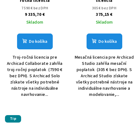
ročná licencia
licencia
7 590 € bez DPH
305 € bez DPH
9 335,70 €
375,15 €
Skladom
Skladom
Do košíka
Do košíka
Troj-ročná licencia pre
Mesačná licencia pre Archicad
Archicad Collaborate zahŕňa
Studio zahŕňa mesační
troj-ročný poplatok (7590 €
poplatok (305 € bez DPH). S
bez DPH). S Archicad Solo
Archicad Studio získate
získate všetky potrebné
všetky potrebné nástroje na
nástroje na individuálne
individuálne navrhovanie a
navrhovanie...
modelovanie,...
Tip