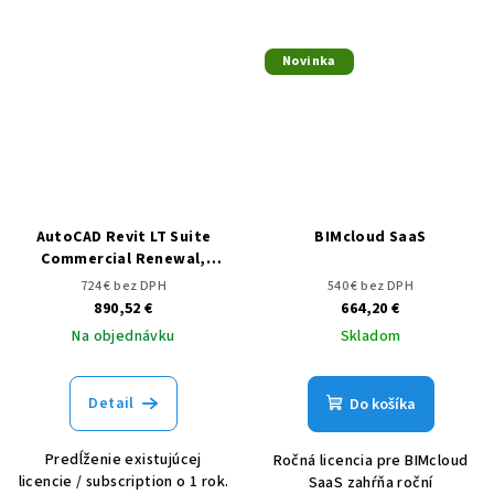
Novinka
AutoCAD Revit LT Suite
BIMcloud SaaS
Commercial Renewal,
predĺženie licencie /
724 € bez DPH
540 € bez DPH
subscription o 1 rok
890,52 €
664,20 €
Na objednávku
Skladom
Detail
Do košíka
Predĺženie existujúcej
Ročná licencia pre BIMcloud
licencie / subscription o 1 rok.
SaaS zahŕňa roční