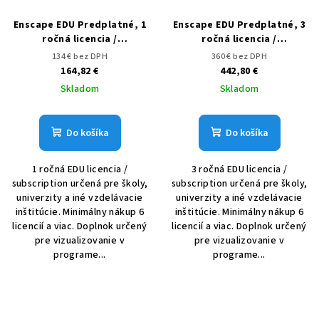
Enscape EDU Predplatné, 1
Enscape EDU Predplatné, 3
ročná licencia /
ročná licencia /
subscription
subscription
134 € bez DPH
360 € bez DPH
164,82 €
442,80 €
Skladom
Skladom
Do košíka
Do košíka
1 ročná EDU licencia /
3 ročná EDU licencia /
subscription určená pre školy,
subscription určená pre školy,
univerzity a iné vzdelávacie
univerzity a iné vzdelávacie
inštitúcie. Minimálny nákup 6
inštitúcie. Minimálny nákup 6
licencií a viac. Doplnok určený
licencií a viac. Doplnok určený
pre vizualizovanie v
pre vizualizovanie v
programe...
programe...