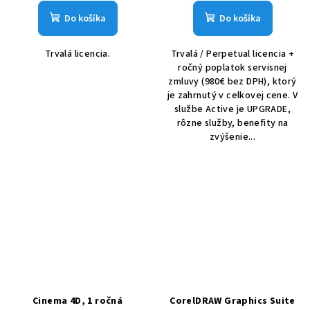
Do košíka
Do košíka
Trvalá licencia.
Trvalá / Perpetual licencia +
ročný poplatok servisnej
zmluvy (980€ bez DPH), ktorý
je zahrnutý v celkovej cene. V
službe Active je UPGRADE,
rôzne služby, benefity na
zvýšenie...
Cinema 4D, 1 ročná
CorelDRAW Graphics Suite