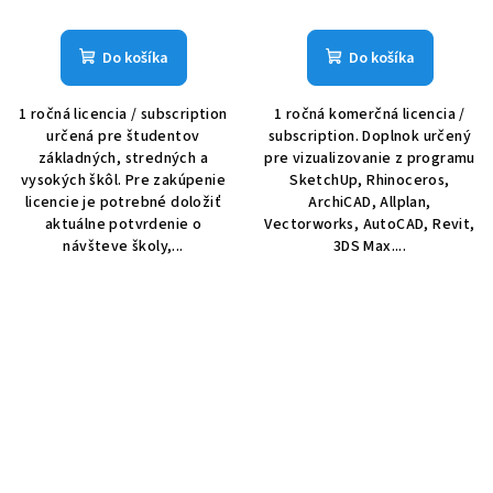
Do košíka
Do košíka
1 ročná licencia / subscription
1 ročná komerčná licencia /
určená pre študentov
subscription. Doplnok určený
základných, stredných a
pre vizualizovanie z programu
vysokých škôl. Pre zakúpenie
SketchUp, Rhinoceros,
licencie je potrebné doložiť
ArchiCAD, Allplan,
aktuálne potvrdenie o
Vectorworks, AutoCAD, Revit,
návšteve školy,...
3DS Max....