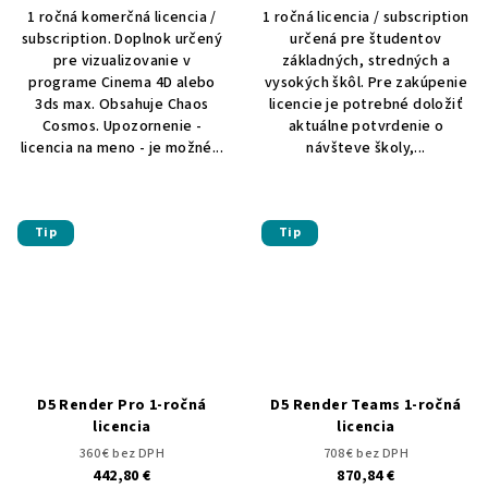
1 ročná komerčná licencia /
1 ročná licencia / subscription
subscription. Doplnok určený
určená pre študentov
pre vizualizovanie v
základných, stredných a
programe Cinema 4D alebo
vysokých škôl. Pre zakúpenie
3ds max. Obsahuje Chaos
licencie je potrebné doložiť
Cosmos. Upozornenie -
aktuálne potvrdenie o
licencia na meno - je možné...
návšteve školy,...
Tip
Tip
D5 Render Pro 1-ročná
D5 Render Teams 1-ročná
licencia
licencia
360 € bez DPH
708 € bez DPH
442,80 €
870,84 €