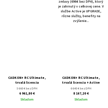
zmluvy (696€ bez DPH), ktorý
je zahrnutý v celkovej cene. V
službe Active je UPGRADE,
rôzne služby, benefity na
zvýšenie...
CADKON+ RC Ultimate,
CADKON+ RC Ultimate,
trvalá licencia
trvalá licencia + Active
5 660 € bez DPH
6 640 € bez DPH
6 961,80 €
8 167,20 €
Skladom
Skladom