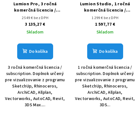
Lumion Pro, 3 ročná
Lumion Studio, 1 ročná
komerčná licencia /
komerčná licencia /
subscription
subscription
2 549 € bez DPH
1 299 € bez DPH
3 135,27 €
1 597,77 €
Skladom
Skladom
Do košíka
Do košíka
3 ročná komerčná licencia /
1 ročná komerčná licencia /
subscription. Doplnok určený
subscription. Doplnok určený
pre vizualizovanie z programu
pre vizualizovanie z programu
SketchUp, Rhinoceros,
SketchUp, Rhinoceros,
ArchiCAD, Allplan,
ArchiCAD, Allplan,
Vectorworks, AutoCAD, Revit,
Vectorworks, AutoCAD, Revit,
3DS Max....
3DS...