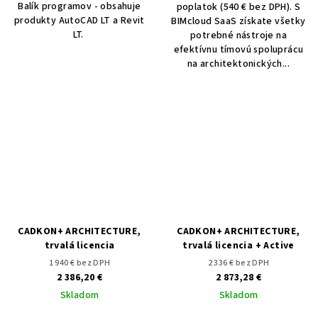
Balík programov - obsahuje
poplatok (540 € bez DPH). S
produkty AutoCAD LT a Revit
BIMcloud SaaS získate všetky
LT.
potrebné nástroje na
efektívnu tímovú spoluprácu
na architektonických...
CADKON+ ARCHITECTURE,
CADKON+ ARCHITECTURE,
trvalá licencia
trvalá licencia + Active
1 940 € bez DPH
2 336 € bez DPH
2 386,20 €
2 873,28 €
Skladom
Skladom