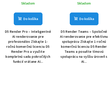
Skladom
Skladom
Do košíka
Do košíka
D5 Render Pro – Inteligentné
D5 Render Teams – Spoločné
AI renderovanie pre
AI renderovanie pre efektívnu
profesionálov Získajte 1-
spoluprácu Získajte 1-ročnú
ročnú komerčnú licenciu D5
komerčnú licenciu D5 Render
Render Pro a využite
Teams a posuňte tímovú
kompletnú sadu pokročilých
spoluprácu na vyššiu úroveň s
funkcií vrátane AI...
AI...