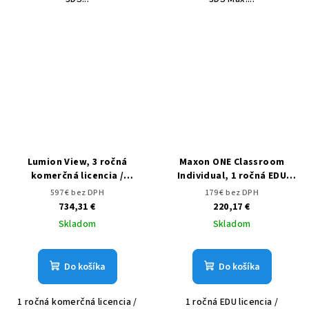
Lumion View, 3 ročná
Maxon ONE Classroom
komerčná licencia /
Individual, 1 ročná EDU
subscription
licencia / subscription
597 € bez DPH
179 € bez DPH
734,31 €
220,17 €
Skladom
Skladom
Do košíka
Do košíka
1 ročná komerčná licencia /
1 ročná EDU licencia /