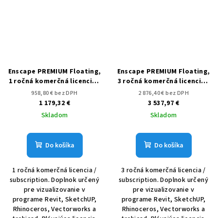
Enscape PREMIUM Floating,
Enscape PREMIUM Floating,
1 ročná komerčná licencia /
3 ročná komerčná licencia /
subscription
subscription
958,80 € bez DPH
2 876,40 € bez DPH
1 179,32 €
3 537,97 €
Skladom
Skladom
Do košíka
Do košíka
1 ročná komerčná licencia /
3 ročná komerčná licencia /
subscription. Doplnok určený
subscription. Doplnok určený
pre vizualizovanie v
pre vizualizovanie v
programe Revit, SketchUP,
programe Revit, SketchUP,
Rhinoceros, Vectorworks a
Rhinoceros, Vectorworks a