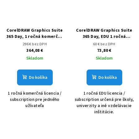
CorelDRAW Graphics Suite
CorelDRAW Graphics Suite
365 Day, 1 ročná komerčná
365 Day, EDU 1 ročná
licencia / subscription
licencia / subscription
296 € bez DPH
60 € bez DPH
364,08 €
73,80 €
Skladom
Skladom
Do košíka
Do košíka
1 ročná komerčná licencia /
1 ročná EDU licencia /
subscription pre jedného
subscription určená pre školy,
užívateľa
univerzity a iné vzdelávacie
inštitúcie.