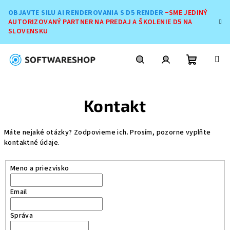
Prejsť
OBJAVTE SILU AI RENDEROVANIA S D5 RENDER
−SME JEDINÝ
na
AUTORIZOVANÝ PARTNER NA PREDAJ A ŠKOLENIE D5 NA
obsah
SLOVENSKU
Nákupn
Hľadať
Prihlásenie
Kontakt
košík
Máte nejaké otázky? Zodpovieme ich. Prosím, pozorne vyplňte
kontaktné údaje.
Meno a priezvisko
Email
Správa