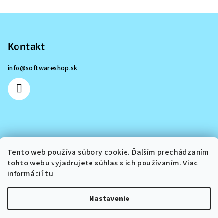
Z
á
p
Kontakt
ä
info
@
softwareshop.sk
t
i
e
Informácie pre vás
Tento web používa súbory cookie. Ďalším prechádzaním
tohto webu vyjadrujete súhlas s ich používaním. Viac
O nás
informácií
tu
.
Obchodné podmienky
Podmienky ochrany osobných údajov
Nastavenie