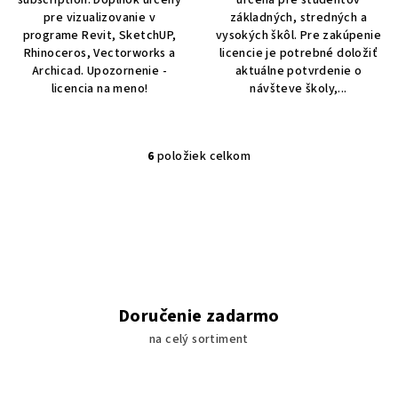
pre vizualizovanie v
základných, stredných a
programe Revit, SketchUP,
vysokých škôl. Pre zakúpenie
Rhinoceros, Vectorworks a
licencie je potrebné doložiť
Archicad. Upozornenie -
aktuálne potvrdenie o
licencia na meno!
návšteve školy,...
6
položiek celkom
O
v
l
á
d
a
c
i
Doručenie zadarmo
e
na celý sortiment
p
r
v