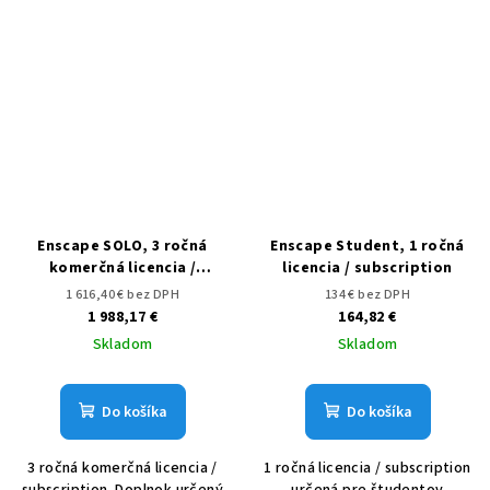
Enscape SOLO, 3 ročná
Enscape Student, 1 ročná
komerčná licencia /
licencia / subscription
subscription
1 616,40 € bez DPH
134 € bez DPH
1 988,17 €
164,82 €
Skladom
Skladom
Do košíka
Do košíka
3 ročná komerčná licencia /
1 ročná licencia / subscription
subscription. Doplnok určený
určená pre študentov