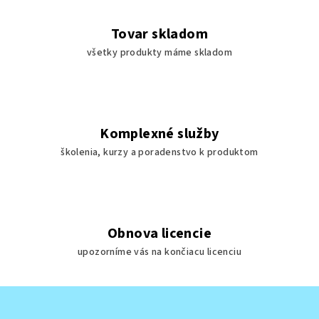
k
y
Tovar skladom
v
všetky produkty máme skladom
ý
p
i
s
u
Komplexné služby
školenia, kurzy a poradenstvo k produktom
Obnova licencie
upozorníme vás na končiacu licenciu
Z
á