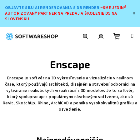
Prejsť
OBJAVTE SILU AI RENDEROVANIA S D5 RENDER
−SME JEDINÝ
na
AUTORIZOVANÝ PARTNER NA PREDAJ A ŠKOLENIE D5 NA
obsah
SLOVENSKU
Nákupn
Hľadať
Prihlásenie
Enscape
košík
Enscape je softvér na 3D vykresľovanie a vizualizáciu v reálnom
čase, ktorý používajú architekti, dizajnéri a stavební odborníci na
vytváranie realistických vizualizácií z 3D modelov. Je to softvér,
ktorý spolupracuje s populárnymi návrhovými softvérmi, ako sú
Revit, SketchUp, Rhino, ArchiCAD a ponúka vysokokvalitnú grafiku a
osvetlenie.
Najpredávanejšie