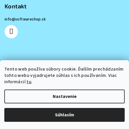
p
Kontakt
ä
info
@
softwareshop.sk
t
i
e
Informácie pre vás
Tento web používa súbory cookie. Ďalším prechádzaním
tohto webu vyjadrujete súhlas s ich používaním. Viac
O nás
informácií
tu
.
Obchodné podmienky
Podmienky ochrany osobných údajov
Nastavenie
Copyright 2026
Softwareshop
. Všetky práva vyhradené.
Súhlasím
Vytvoril Shoptet