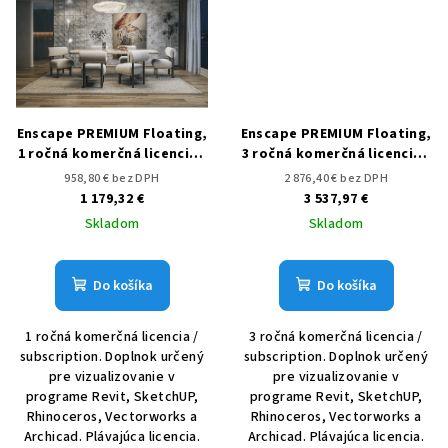
Enscape PREMIUM Floating,
Enscape PREMIUM Floating,
1 ročná komerčná licencia /
3 ročná komerčná licencia /
subscription
subscription
958,80 € bez DPH
2 876,40 € bez DPH
1 179,32 €
3 537,97 €
Skladom
Skladom
Do košíka
Do košíka
1 ročná komerčná licencia /
3 ročná komerčná licencia /
subscription. Doplnok určený
subscription. Doplnok určený
pre vizualizovanie v
pre vizualizovanie v
programe Revit, SketchUP,
programe Revit, SketchUP,
Rhinoceros, Vectorworks a
Rhinoceros, Vectorworks a
Archicad. Plávajúca licencia.
Archicad. Plávajúca licencia.