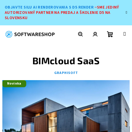
Prejsť
OBJAVTE SILU AI RENDEROVANIA S D5 RENDER
−SME JEDINÝ
na
AUTORIZOVANÝ PARTNER NA PREDAJ A ŠKOLENIE D5 NA
obsah
SLOVENSKU
Nákupn
Hľadať
Prihlásenie
BIMcloud SaaS
košík
GRAPHISOFT
Novinka