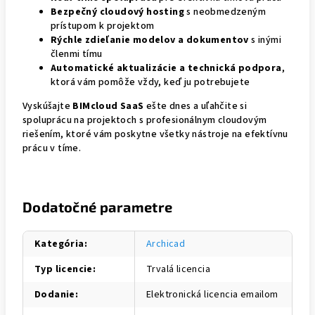
Bezpečný cloudový hosting
s neobmedzeným
prístupom k projektom
Rýchle zdieľanie modelov a dokumentov
s inými
členmi tímu
Automatické aktualizácie a technická podpora
,
ktorá vám pomôže vždy, keď ju potrebujete
Vyskúšajte
BIMcloud SaaS
ešte dnes a uľahčite si
spoluprácu na projektoch s profesionálnym cloudovým
riešením, ktoré vám poskytne všetky nástroje na efektívnu
prácu v tíme.
Dodatočné parametre
Kategória
:
Archicad
Typ licencie
:
Trvalá licencia
Dodanie
:
Elektronická licencia emailom