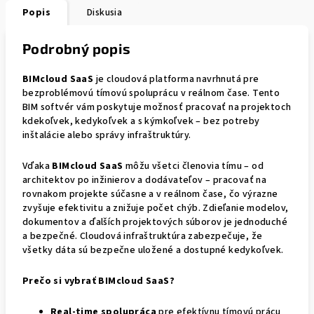
Popis
Diskusia
Podrobný popis
BIMcloud SaaS
je cloudová platforma navrhnutá pre
bezproblémovú tímovú spoluprácu v reálnom čase. Tento
BIM softvér vám poskytuje možnosť pracovať na projektoch
kdekoľvek, kedykoľvek a s kýmkoľvek – bez potreby
inštalácie alebo správy infraštruktúry.
Vďaka
BIMcloud SaaS
môžu všetci členovia tímu – od
architektov po inžinierov a dodávateľov – pracovať na
rovnakom projekte súčasne a v reálnom čase, čo výrazne
zvyšuje efektivitu a znižuje počet chýb. Zdieľanie modelov,
dokumentov a ďalších projektových súborov je jednoduché
a bezpečné. Cloudová infraštruktúra zabezpečuje, že
všetky dáta sú bezpečne uložené a dostupné kedykoľvek.
Prečo si vybrať BIMcloud SaaS?
Real-time spolupráca
pre efektívnu tímovú prácu