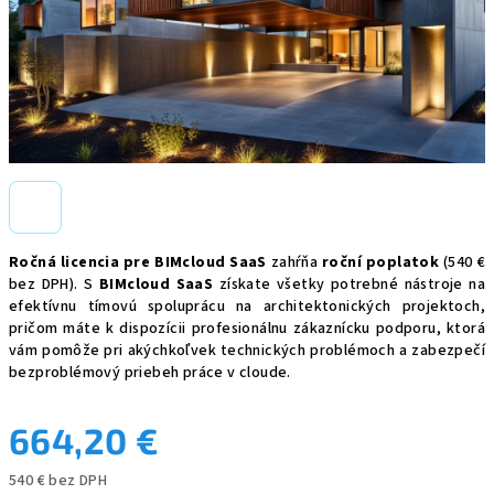
Ročná licencia pre BIMcloud SaaS
zahŕňa
roční poplatok
(540 €
bez DPH). S
BIMcloud SaaS
získate všetky potrebné nástroje na
efektívnu tímovú spoluprácu na architektonických projektoch,
pričom máte k dispozícii profesionálnu zákaznícku podporu, ktorá
vám pomôže pri akýchkoľvek technických problémoch a zabezpečí
bezproblémový priebeh práce v cloude.
664,20 €
540 € bez DPH