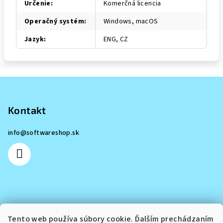
Určenie
:
Komerčná licencia
Operačný systém
:
Windows, macOS
Jazyk
:
ENG, CZ
Z
á
p
Kontakt
ä
info
@
softwareshop.sk
t
i
e
Informácie pre vás
Tento web používa súbory cookie. Ďalším prechádzaním