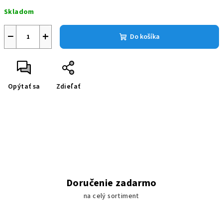
Jednotková
Skladom
cena:
−
+
Do košíka
Opýtať sa
Zdieľať
Doručenie zadarmo
na celý sortiment