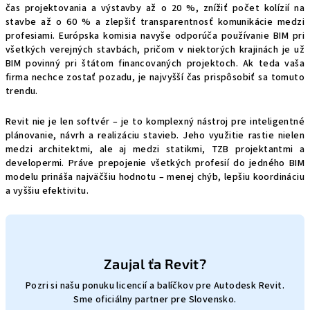
čas projektovania a výstavby až o 20 %, znížiť počet kolízií na
stavbe až o 60 % a zlepšiť transparentnosť komunikácie medzi
profesiami. Európska komisia navyše odporúča používanie BIM pri
všetkých verejných stavbách, pričom v niektorých krajinách je už
BIM povinný pri štátom financovaných projektoch. Ak teda vaša
firma nechce zostať pozadu, je najvyšší čas prispôsobiť sa tomuto
trendu.
Revit nie je len softvér – je to komplexný nástroj pre inteligentné
plánovanie, návrh a realizáciu stavieb. Jeho využitie rastie nielen
medzi architektmi, ale aj medzi statikmi, TZB projektantmi a
developermi. Práve prepojenie všetkých profesií do jedného BIM
modelu prináša najväčšiu hodnotu – menej chýb, lepšiu koordináciu
a vyššiu efektivitu.
Zaujal ťa Revit?
Pozri si našu ponuku licencií a balíčkov pre Autodesk Revit.
Sme oficiálny partner pre Slovensko.