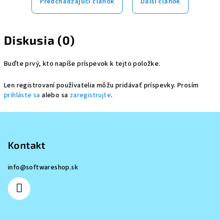
Predchádzajúci článok
Ďalší článok
Diskusia (0)
Buďte prvý, kto napíše príspevok k tejto položke.
Len registrovaní používatelia môžu pridávať príspevky. Prosím
prihláste sa
alebo sa
zaregistrujte
.
Z
á
p
Kontakt
ä
info
@
softwareshop.sk
t
i
e