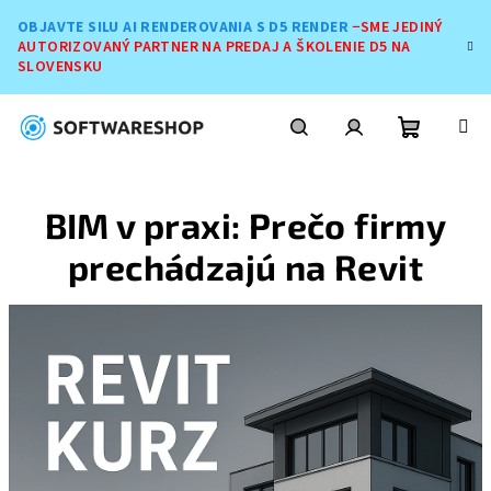
Prejsť
OBJAVTE SILU AI RENDEROVANIA S D5 RENDER
−SME JEDINÝ
na
AUTORIZOVANÝ PARTNER NA PREDAJ A ŠKOLENIE D5 NA
obsah
SLOVENSKU
Nákupn
Hľadať
Prihlásenie
BIM v praxi: Prečo firmy
košík
prechádzajú na Revit