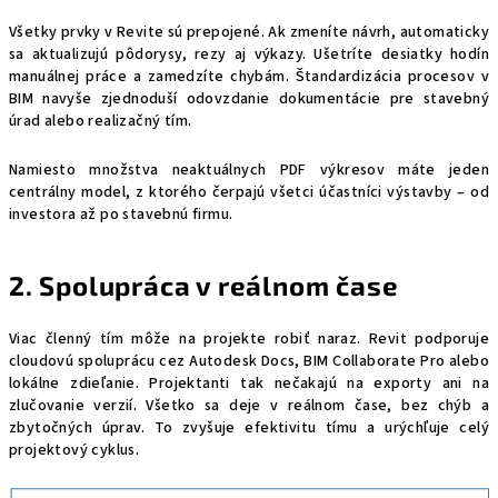
Všetky prvky v Revite sú prepojené. Ak zmeníte návrh, automaticky
sa aktualizujú pôdorysy, rezy aj výkazy. Ušetríte desiatky hodín
manuálnej práce a zamedzíte chybám. Štandardizácia procesov v
BIM navyše zjednoduší odovzdanie dokumentácie pre stavebný
úrad alebo realizačný tím.
Namiesto množstva neaktuálnych PDF výkresov máte jeden
centrálny model, z ktorého čerpajú všetci účastníci výstavby – od
investora až po stavebnú firmu.
2. Spolupráca v reálnom čase
Viac členný tím môže na projekte robiť naraz. Revit podporuje
cloudovú spoluprácu cez Autodesk Docs, BIM Collaborate Pro alebo
lokálne zdieľanie. Projektanti tak nečakajú na exporty ani na
zlučovanie verzií. Všetko sa deje v reálnom čase, bez chýb a
zbytočných úprav. To zvyšuje efektivitu tímu a urýchľuje celý
projektový cyklus.