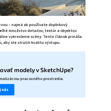
zvou – najmä ak používate doplnkový
Veľké množstvo detailov, textúr a objektov
álne vykreslenie scény. Tento článok prináša
 aby ste stratili kvalitu výstupu.
zovať modely v SketchUpe?
malizáciou pracovného prostredia.
j nás