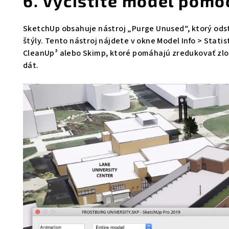
6. Vyčistite model pomo
SketchUp obsahuje nástroj „Purge Unused“, ktorý ods
štýly. Tento nástroj nájdete v okne Model Info > Stati
CleanUp³ alebo Skimp, ktoré pomáhajú zredukovať zlo
dát.