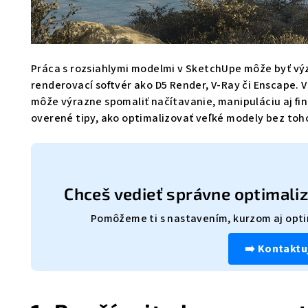
Práca s rozsiahlymi modelmi v SketchUpe môže byť vý
renderovací softvér ako D5 Render, V-Ray či Enscape. 
môže výrazne spomaliť načítavanie, manipuláciu aj fin
overené tipy, ako optimalizovať veľké modely bez toho,
Chceš vedieť správne optimali
Pomôžeme ti s nastavením, kurzom aj opti
➡️ Kontaktu