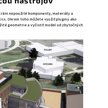
cou nástrojov
tráni nepoužité komponenty, materiály a
stics. Okrem toho môžete využiť pluginy ako
žité geometrie a vyčistiť model od zbytočných