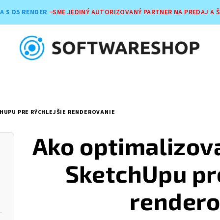
A S D5 RENDER
−SME JEDINÝ AUTORIZOVANÝ PARTNER NA PREDAJ A 
HUPU PRE RÝCHLEJŠIE RENDEROVANIE
Ako optimalizov
SketchUpu pre
rendero