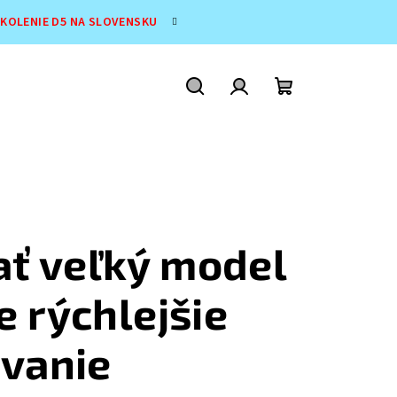
ŠKOLENIE D5 NA SLOVENSKU
Hľadať
Prihlásenie
Nákupný
košík
ať veľký model
 rýchlejšie
vanie