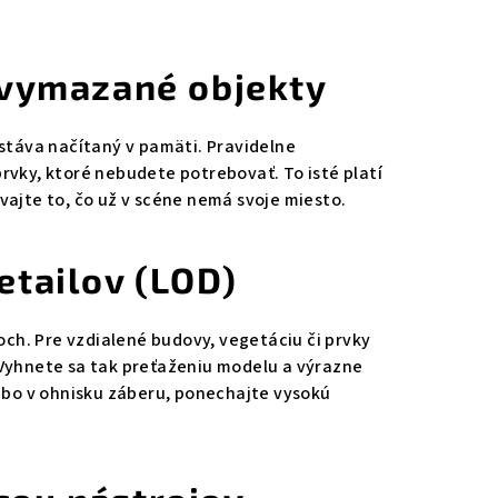
ú vymazané objekty
ostáva načítaný v pamäti. Pravidelne
prvky, ktoré nebudete potrebovať. To isté platí
vajte to, čo už v scéne nemá svoje miesto.
etailov (LOD)
ch. Pre vzdialené budovy, vegetáciu či prvky
 Vyhnete sa tak preťaženiu modelu a výrazne
lebo v ohnisku záberu, ponechajte vysokú