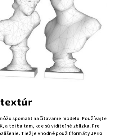
 textúr
le môžu spomaliť načítavanie modelu. Používajte
 a to iba tam, kde sú viditeľné zblízka. Pre
rozlíšenie. Tiež je vhodné použiť formáty JPEG