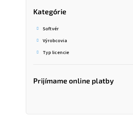
kategórie
p
Kategórie
a
n
Softvér
e
Výrobcovia
l
Typ licencie
Prijímame online platby