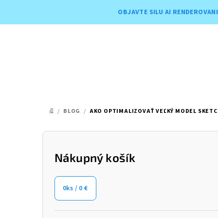
Prejsť
OBJAVTE SILU AI RENDEROVANI
na
obsah
/
BLOG
/
AKO OPTIMALIZOVAŤ VEĽKÝ MODEL SKETC
DOMOV
B
o
Nákupný košík
č
0
ks /
0 €
n
ý
Preskočiť