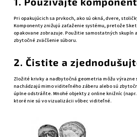
1. Používajte komponen
Pri opakujúcich sa prvkoch, ako sú okná, dvere, stoli
Komponenty znižujú zaťaženie systému, pretože Sketch
opakovane zobrazuje. Použitie samostatných skupín 
zbytočné zväčšenie súboru.
2. Čistite a zjednodušuj
Zložité krivky a nadbytočná geometria môžu výrazne s
nachádzajú mimo viditeľného záberu alebo sú zbytočne
úplne odstráňte. Mnohé objekty z online knižníc (napr.
ktoré nie sú vo vizualizácii vôbec viditeľné.