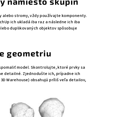
ty namiesto skupín
čky alebo stromy, vždy používajte komponenty.
Up ich ukladá iba raz a následne ich iba
alebo duplikovaných objektov spôsobuje
te geometriu
pomaliť model. Skontrolujte, ktoré prvky sa
 detailné. Zjednodušte ich, prípadne ich
 3D Warehouse) obsahujú príliš veľa detailov,