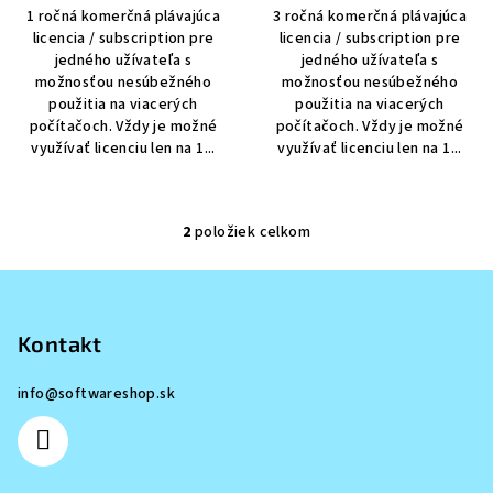
v
1 ročná komerčná plávajúca
3 ročná komerčná plávajúca
licencia / subscription pre
licencia / subscription pre
jedného užívateľa s
jedného užívateľa s
možnosťou nesúbežného
možnosťou nesúbežného
použitia na viacerých
použitia na viacerých
počítačoch. Vždy je možné
počítačoch. Vždy je možné
využívať licenciu len na 1...
využívať licenciu len na 1...
2
položiek celkom
O
v
Z
l
á
á
p
Kontakt
d
a
ä
c
info
@
softwareshop.sk
t
i
i
e
e
p