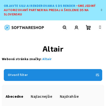
Prejsť
OBJAVTE SILU AI RENDEROVANIA S D5 RENDER
−SME JEDINÝ
na
AUTORIZOVANÝ PARTNER NA PREDAJ A ŠKOLENIE D5 NA
obsah
SLOVENSKU
Nákupn
Hľadať
Prihlásenie
Altair
košík
Webová stránka značky:
Altair
Otvoriť filter
R
a
Abecedne
Najlacnejšie
Najdrahšie
d