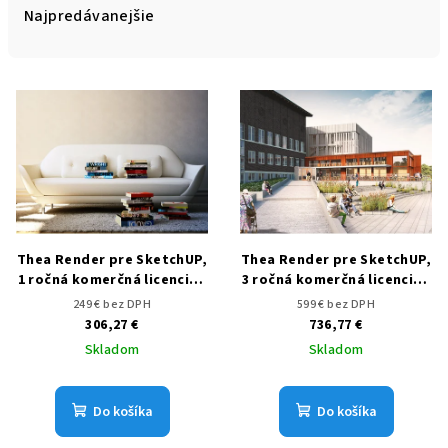
e
Najpredávanejšie
n
i
V
e
ý
p
p
r
i
o
s
d
p
u
r
Thea Render pre SketchUP,
Thea Render pre SketchUP,
k
o
1 ročná komerčná licencia /
3 ročná komerčná licencia /
t
subscription
subscription
d
249 € bez DPH
599 € bez DPH
o
306,27 €
736,77 €
u
v
Skladom
Skladom
k
t
Do košíka
Do košíka
o