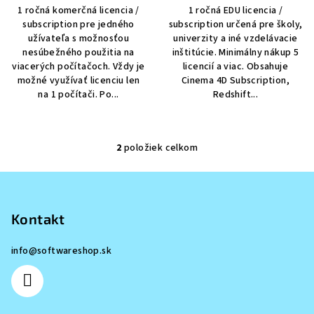
v
1 ročná komerčná licencia /
1 ročná EDU licencia /
subscription pre jedného
subscription určená pre školy,
užívateľa s možnosťou
univerzity a iné vzdelávacie
nesúbežného použitia na
inštitúcie. Minimálny nákup 5
viacerých počítačoch. Vždy je
licencií a viac. Obsahuje
možné využívať licenciu len
Cinema 4D Subscription,
na 1 počítači. Po...
Redshift...
2
položiek celkom
O
v
Z
l
á
á
p
Kontakt
d
a
ä
c
info
@
softwareshop.sk
t
i
i
e
e
p