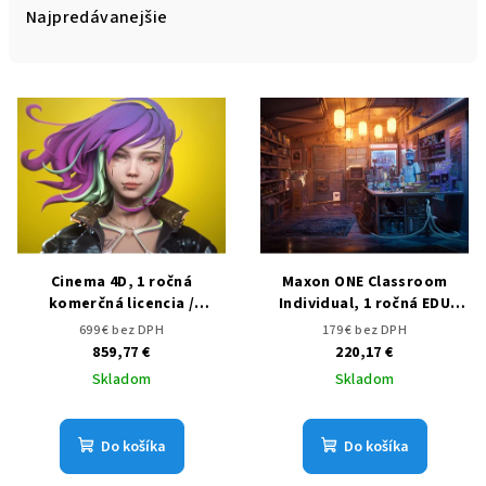
e
Najpredávanejšie
n
i
V
e
ý
p
p
r
i
o
s
d
p
u
r
Cinema 4D, 1 ročná
Maxon ONE Classroom
k
o
komerčná licencia /
Individual, 1 ročná EDU
t
subscription
licencia / subscription
d
699 € bez DPH
179 € bez DPH
o
859,77 €
220,17 €
u
v
Skladom
Skladom
k
t
Do košíka
Do košíka
o