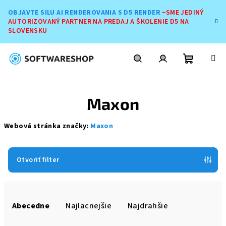
Prejsť
OBJAVTE SILU AI RENDEROVANIA S D5 RENDER
−SME JEDINÝ
na
AUTORIZOVANÝ PARTNER NA PREDAJ A ŠKOLENIE D5 NA
obsah
SLOVENSKU
Nákupn
Hľadať
Prihlásenie
Maxon
košík
Webová stránka značky:
Maxon
Otvoriť filter
R
a
Abecedne
Najlacnejšie
Najdrahšie
d