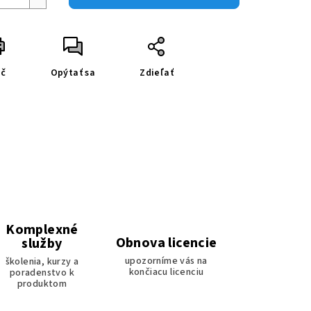
ač
Opýtať sa
Zdieľať
Komplexné
Obnova licencie
služby
upozorníme vás na
školenia, kurzy a
končiacu licenciu
poradenstvo k
produktom