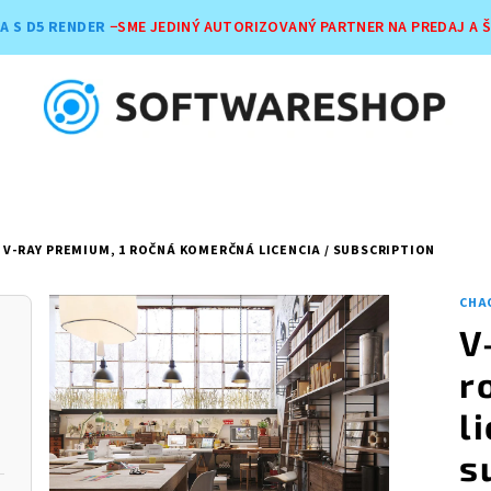
A S D5 RENDER
−SME JEDINÝ AUTORIZOVANÝ PARTNER NA PREDAJ A 
V-RAY PREMIUM, 1 ROČNÁ KOMERČNÁ LICENCIA / SUBSCRIPTION
CHA
V
r
l
s