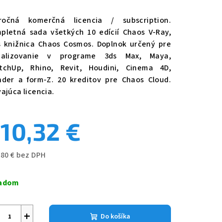
očná komerčná licencia / subscription.
pletná sada všetkých 10 edícií Chaos V-Ray,
s knižnica Chaos Cosmos. Doplnok určený pre
ualizovanie v programe 3ds Max, Maya,
tchUp, Rhino, Revit, Houdini, Cinema 4D,
nder a form-Z. 20 kreditov pre Chaos Cloud.
vajúca licencia.
10,32 €
,80 € bez DPH
notková
a:
ladom
+
Do košíka