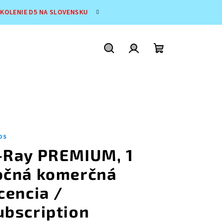
ŠKOLENIE D5 NA SLOVENSKU
Hľadať
Prihlásenie
Nákupný
košík
OS
-Ray PREMIUM, 1
očná komerčná
icencia /
ubscription