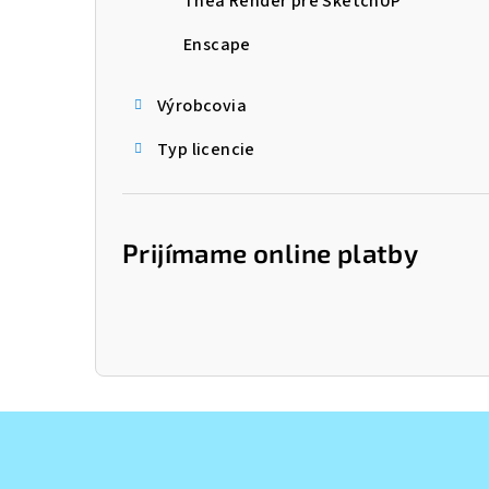
Thea Render pre SketchUP
Enscape
Výrobcovia
Typ licencie
Prijímame online platby
Z
á