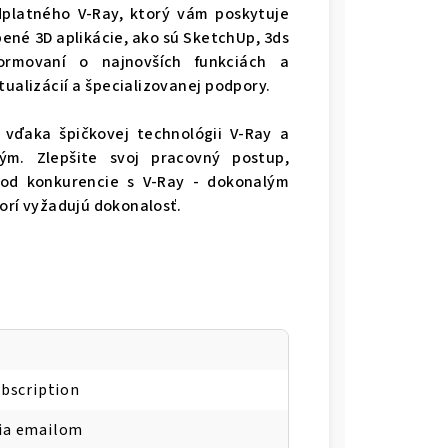
edplatného V-Ray, ktorý vám poskytuje
ené 3D aplikácie, ako sú SketchUp, 3ds
ormovaní o najnovších funkciách a
tualizácií a špecializovanej podpory.
 vďaka špičkovej technológii V-Ray a
tým. Zlepšite svoj pracovný postup,
 od konkurencie s V-Ray - dokonalým
orí vyžadujú dokonalosť.
ubscription
cia emailom