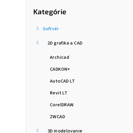
kategórie
p
Kategórie
a
n
Softvér
e
2D grafika a CAD
l
Archicad
CADKON+
AutoCAD LT
Revit LT
CorelDRAW
ZWCAD
3D modelovanie