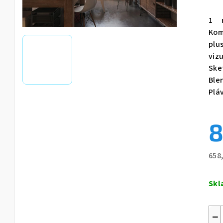
1 r
Kom
plu
viz
Ske
Ble
Plá
8
658
Jed
cen
Sk
−