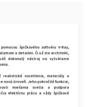
a pomocou špičkového softvéru V-Ray,
lizmom a detailmi. Či už ste architekt,
 váš dokonalý nástroj na vytváranie
é vás zaujmú a ohromia.
realistické osvetlenie, materiály a
ne novú úroveň. Jeho pokročilé funkcie,
žnosti miešania svetla a podpora
čia efektívnu prácu a vždy špičkové
edky.