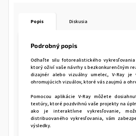
Popis
Diskusia
Podrobný popis
Odhaľte silu fotorealistického vykresľovani
ktorý oživí vaše návrhy s bezkonkurenčným rea
dizajnér alebo vizuálny umelec, V-Ray je
ohromujúcich vizuálov, ktor
Pomocou aplikácie V-Ray môžete dosiahnuť 
textúry, ktoré pozdvihnú vaše projekty na úpl
ako je interaktívne vykresľovanie, mo
distribuovaného vykresľovania, vám zabezpe
výsl